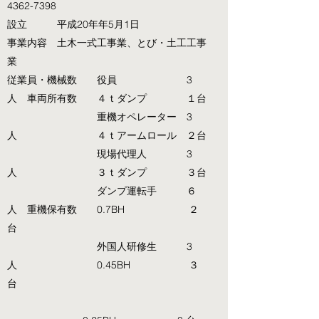
4362-7398
設立 平成20年年5月1日
事業内容 土木一式工事業、とび・土工工事
業
従業員・機械数 役員 3
人 車両所有数 ４ｔダンプ １台
重機オペレーター 3
人 ４ｔアームロール ２台
現場代理人 3
人 ３ｔダンプ ３台
ダンプ運転手 ６
人 重機保有数 0.7BH ２
台
外国人研修生 3
人 0.45BH ３
台